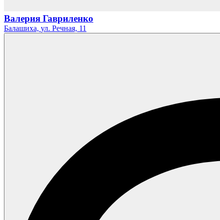
Валерия Гавриленко
Балашиха,
ул. Речная,
11