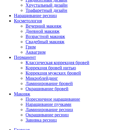
Хрустальный дизайн
Трафаретный дизайн
Наращивание ресниц
Косметология
Вечерний макияж
Дневной макияж
Возрастной макияж
Свадебный макияж
Грим
Аквагрим
Перманент
Классическая коррекция бровей
Коррекция бровей нитью
Коррекция мужских бровей
Микроблейдинг
Ламинирование бровей
Окрашивание бровей
Макияж
Поресничное наращивание
Наращивание пучками
Ламинирование ресниц
Окрашивание ресниц
Завивка ресниц
Главная