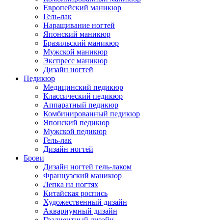
Европейский маникюр
Гель-лак
Наращивание ногтей
Японский маникюр
Бразильский маникюр
Мужской маникюр
Экспресс маникюр
Дизайн ногтей
Педикюр
Медицинский педикюр
Классический педикюр
Аппаратный педикюр
Комбинированный педикюр
Японский педикюр
Мужской педикюр
Гель-лак
Дизайн ногтей
Брови
Дизайн ногтей гель-лаком
Французский маникюр
Лепка на ногтях
Китайская роспись
Художественный дизайн
Аквариумный дизайн
Градиентный дизайн