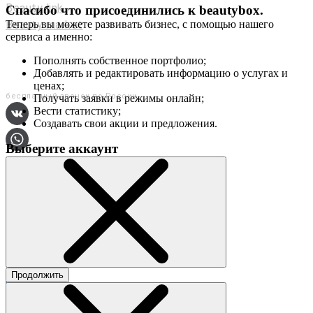
Beauty link
Спасибо что присоединились к
beautybox
.
Beauty market
Теперь вы можете развивать бизнес, с помощью нашего
сервиса а именно:
Приложение
Мы в соц. сетях
Пополнять собственное портфолио;
Добавлять и редактировать информацию о услугах и
+7 (800) 551-80-29
ценах;
бесплатный звонок по России
Получать заявки в режимы онлайн;
Вести статистику;
Создавать свои акции и предложения.
Выберите аккаунт
О сервисе
Контакты
Продолжить