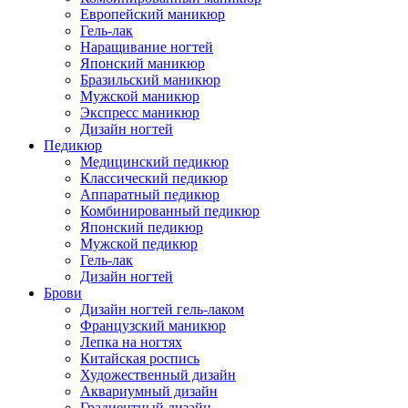
Европейский маникюр
Гель-лак
Наращивание ногтей
Японский маникюр
Бразильский маникюр
Мужской маникюр
Экспресс маникюр
Дизайн ногтей
Педикюр
Медицинский педикюр
Классический педикюр
Аппаратный педикюр
Комбинированный педикюр
Японский педикюр
Мужской педикюр
Гель-лак
Дизайн ногтей
Брови
Дизайн ногтей гель-лаком
Французский маникюр
Лепка на ногтях
Китайская роспись
Художественный дизайн
Аквариумный дизайн
Градиентный дизайн