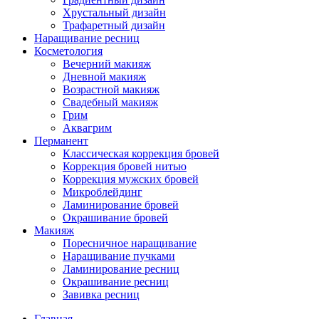
Хрустальный дизайн
Трафаретный дизайн
Наращивание ресниц
Косметология
Вечерний макияж
Дневной макияж
Возрастной макияж
Свадебный макияж
Грим
Аквагрим
Перманент
Классическая коррекция бровей
Коррекция бровей нитью
Коррекция мужских бровей
Микроблейдинг
Ламинирование бровей
Окрашивание бровей
Макияж
Поресничное наращивание
Наращивание пучками
Ламинирование ресниц
Окрашивание ресниц
Завивка ресниц
Главная