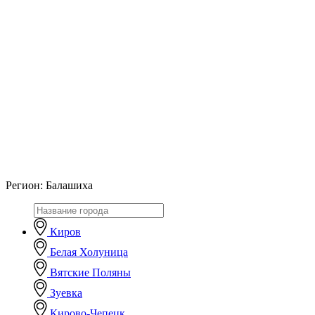
Регион:
Балашиха
Киров
Белая Холуница
Вятские Поляны
Зуевка
Кирово-Чепецк