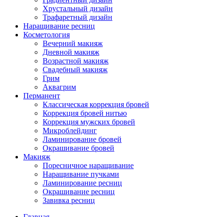
Хрустальный дизайн
Трафаретный дизайн
Наращивание ресниц
Косметология
Вечерний макияж
Дневной макияж
Возрастной макияж
Свадебный макияж
Грим
Аквагрим
Перманент
Классическая коррекция бровей
Коррекция бровей нитью
Коррекция мужских бровей
Микроблейдинг
Ламинирование бровей
Окрашивание бровей
Макияж
Поресничное наращивание
Наращивание пучками
Ламинирование ресниц
Окрашивание ресниц
Завивка ресниц
Главная