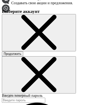
Создавать свои акции и предложения.
Выберите аккаунт
О сервисе
Контакты
Продолжить
©2017-2020 beautybox.ru
Договор-оферта
Пользовательское соглашение
Политика конфиденциальности
Приложение
Введен неверный пароль