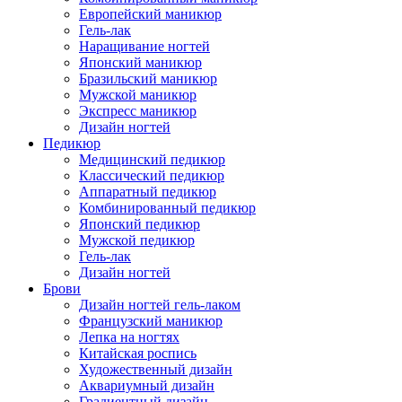
Европейский маникюр
Гель-лак
Наращивание ногтей
Японский маникюр
Бразильский маникюр
Мужской маникюр
Экспресс маникюр
Дизайн ногтей
Педикюр
Медицинский педикюр
Классический педикюр
Аппаратный педикюр
Комбинированный педикюр
Японский педикюр
Мужской педикюр
Гель-лак
Дизайн ногтей
Брови
Дизайн ногтей гель-лаком
Французский маникюр
Лепка на ногтях
Китайская роспись
Художественный дизайн
Аквариумный дизайн
Градиентный дизайн