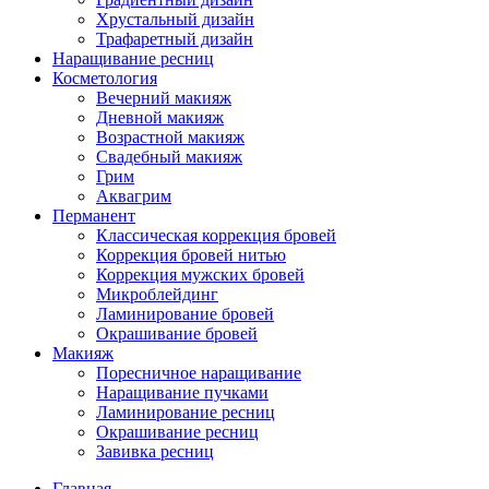
Хрустальный дизайн
Трафаретный дизайн
Наращивание ресниц
Косметология
Вечерний макияж
Дневной макияж
Возрастной макияж
Свадебный макияж
Грим
Аквагрим
Перманент
Классическая коррекция бровей
Коррекция бровей нитью
Коррекция мужских бровей
Микроблейдинг
Ламинирование бровей
Окрашивание бровей
Макияж
Поресничное наращивание
Наращивание пучками
Ламинирование ресниц
Окрашивание ресниц
Завивка ресниц
Главная