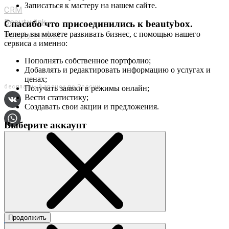
Записаться к мастеру на нашем сайте.
CRM
Beauty link
Спасибо что присоединились к
beautybox
.
Beauty market
Теперь вы можете развивать бизнес, с помощью нашего
сервиса а именно:
Приложение
Мы в соц. сетях
Пополнять собственное портфолио;
Добавлять и редактировать информацию о услугах и
+7 (800) 551-80-29
ценах;
бесплатный звонок по России
Получать заявки в режимы онлайн;
Вести статистику;
Создавать свои акции и предложения.
Выберите аккаунт
О сервисе
Контакты
Продолжить