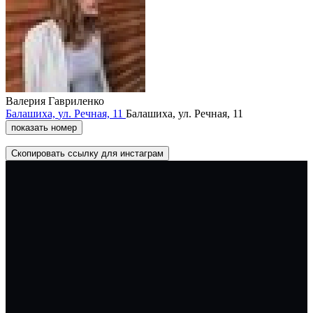
Валерия Гавриленко
Балашиха,
ул. Речная,
11
Балашиха,
ул. Речная,
11
показать номер
Скопировать ссылку для инстаграм