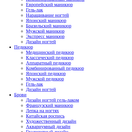
Европейский маникюр
Гель-лак
Наращивание ногтей
Японский маникюр
Бразильский маникюр
Мужской маникюр
Экспресс маникюр
Дизайн ногтей
Педикюр
Медицинский педикюр
Классический педикюр
Аппаратный педикюр
Комбинированный педикюр
Японский педикюр
Мужской педикюр
Гель-лак
Дизайн ногтей
Брови
Дизайн ногтей гель-лаком
Французский маникюр
Лепка на ногтях
Китайская роспись
Художественный дизайн
Аквариумный дизайн
Градиентный дизайн